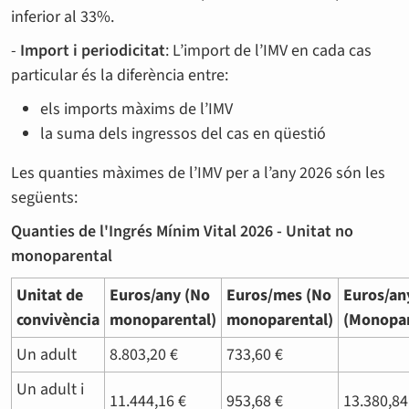
inferior al 33%.
-
Import i periodicitat
: L’import de l’IMV en cada cas
particular és la diferència entre:
els imports màxims de l’IMV
la suma dels ingressos del cas en qüestió
Les quanties màximes de l’IMV per a l’any 2026 són les
següents:
Quanties de l'Ingrés Mínim Vital 2026 - Unitat no
monoparental
Unitat de
Euros/any (No
Euros/mes (No
Euros/an
convivència
monoparental)
monoparental)
(Monopar
Un adult
8.803,20 €
733,60 €
Un adult i
11.444,16 €
953,68 €
13.380,84