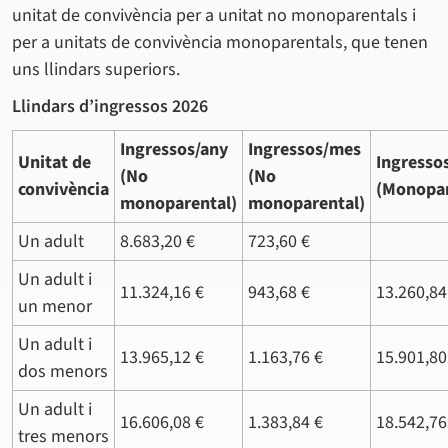
unitat de convivència per a unitat no monoparentals i
per a unitats de convivència monoparentals, que tenen
uns llindars superiors.
Llindars d’ingressos 2026
Ingressos/any
Ingressos/mes
Unitat de
Ingresso
(No
(No
convivència
(Monopar
monoparental)
monoparental)
Un adult
8.683,20 €
723,60 €
Un adult i
11.324,16 €
943,68 €
13.260,84
un menor
Un adult i
13.965,12 €
1.163,76 €
15.901,80
dos menors
Un adult i
16.606,08 €
1.383,84 €
18.542,76
tres menors