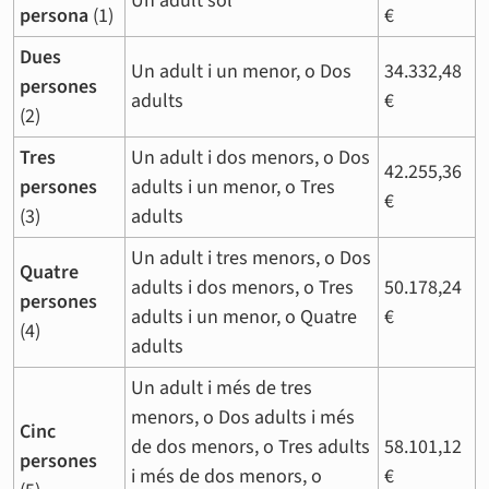
Un adult sol
persona
(1)
€
Dues
Un adult i un menor, o Dos
34.332,48
persones
adults
€
(2)
Tres
Un adult i dos menors, o Dos
42.255,36
persones
adults i un menor, o Tres
€
(3)
adults
Un adult i tres menors, o Dos
Quatre
adults i dos menors, o Tres
50.178,24
persones
adults i un menor, o Quatre
€
(4)
adults
Un adult i més de tres
menors, o Dos adults i més
Cinc
de dos menors, o Tres adults
58.101,12
persones
i més de dos menors, o
€