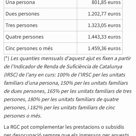
Una persona
801,85 euros
Dues persones
1.202,77 euros
Tres persones
1.323,05 euros
Quatre persones
1.443,33 euros
Cinc persones o més
1.459,36 euros
(*)
Les quanties mensuals d'aquest ajut es fixen a partir
de l'Indicador de Renda de Suficiència de Catalunya
(IRSC) de l'any en curs: 100% de l’IRSC per les unitats
familiars d’una persona, 150% per les unitats familiars
de dues persones, 165% per les unitats familiars de tres
persones, 180% per les unitats familiars de quatre
persones, i 182% per les unitats familiars de cinc
persones o més.
La RGC pot complementar les prestacions o subsidis
per desocupació sempre que els ingressos per aquests