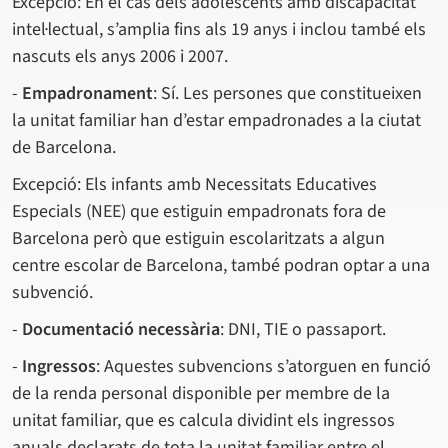
Excepció: En el cas dels adolescents amb discapacitat
intel·lectual, s’amplia fins als 19 anys i inclou també els
nascuts els anys 2006 i 2007.
-
Empadronament
: Sí. Les persones que constitueixen
la unitat familiar han d’estar empadronades a la ciutat
de Barcelona.
Excepció: Els infants amb Necessitats Educatives
Especials (NEE) que estiguin empadronats fora de
Barcelona però que estiguin escolaritzats a algun
centre escolar de Barcelona, també podran optar a una
subvenció.
-
Documentació necessària
: DNI, TIE o passaport.
-
Ingressos
: Aquestes subvencions s’atorguen en funció
de la renda personal disponible per membre de la
unitat familiar, que es calcula dividint els ingressos
anuals declarats de tota la unitat familiar entre el