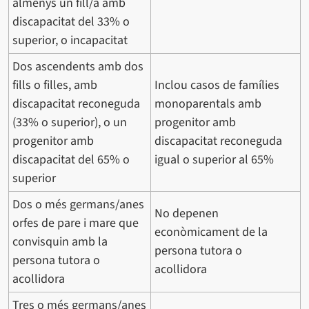
almenys un fill/a amb
discapacitat del 33% o
superior, o incapacitat
Dos ascendents amb dos
fills o filles, amb
Inclou casos de famílies
discapacitat reconeguda
monoparentals amb
(33% o superior), o un
progenitor amb
progenitor amb
discapacitat reconeguda
discapacitat del 65% o
igual o superior al 65%
superior
Dos o més germans/anes
No depenen
orfes de pare i mare que
econòmicament de la
convisquin amb la
persona tutora o
persona tutora o
acollidora
acollidora
Tres o més germans/anes