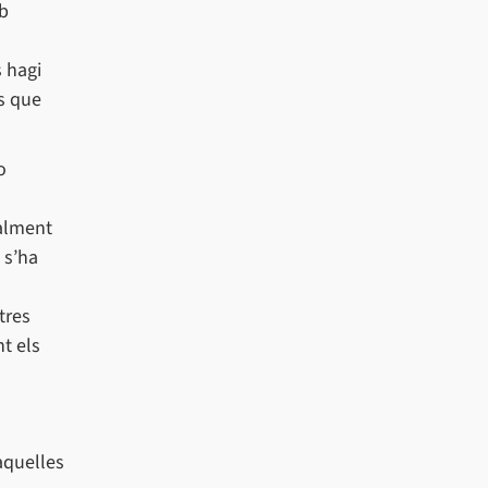
mb
s hagi
s que
o
malment
 s’ha
tres
t els
aquelles