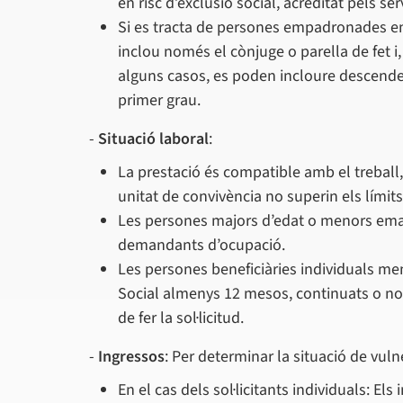
en risc d’exclusió social, acreditat pels ser
Si es tracta de persones empadronades en 
inclou només el cònjuge o parella de fet i,
alguns casos, es poden incloure descenden
primer grau.
-
Situació laboral
:
La prestació és compatible amb el treball
unitat de convivència no superin els límits
Les persones majors d’edat o menors emanc
demandants d’ocupació.
Les persones beneficiàries individuals me
Social almenys 12 mesos, continuats o n
de fer la sol·licitud.
-
Ingressos
: Per determinar la situació de vul
En el cas dels sol·licitants individuals: El