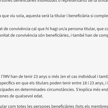
persones beneficiàries individuals o representants de la unita
ue viu sola, aquesta serà la titular i beneficiària si comple
at de convivència cal que hi hagi un/a persona titular, que 
 unitat de convivència són beneficiàries, i també han de comp
 l’IMV han de tenir 23 anys o més (en el cas individual i tam
pecífics en que els titulars poden tenir entre 18 i 23 anys, i 
cipades en determinades circumstàncies. S’explica més en
sones de qualsevol edat.
titular com totes les persones beneficiàries (tots els membres