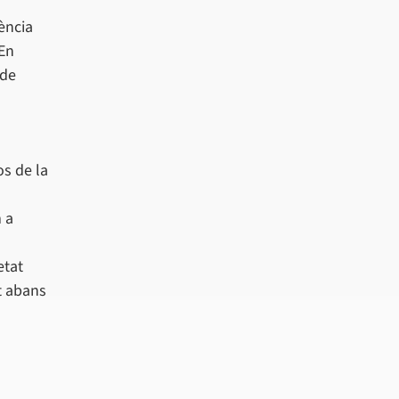
ència
 En
 de
os de la
 a
etat
t abans