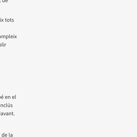
t de
ix tots
compleix
lir
bé en el
inclús
davant.
 de la