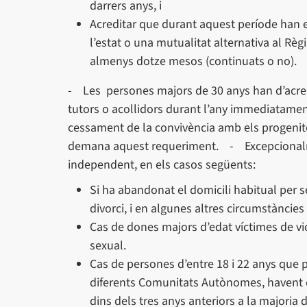
darrers anys, i
Acreditar que durant aquest període han e
l’estat o una mutualitat alternativa al R
almenys dotze mesos (continuats o no).
- Les persones majors de 30 anys han d’acredit
tutors o acollidors durant l’any immediatament a
cessament de la convivència amb els progenitor
demana aquest requeriment. - Excepcionalme
independent, en els casos següents:
Si ha abandonat el domicili habitual per se
divorci, i en algunes altres circumstàncie
Cas de dones majors d’edat víctimes de vio
sexual.
Cas de persones d’entre 18 i 22 anys que 
diferents Comunitats Autònomes, havent es
dins dels tres anys anteriors a la majoria