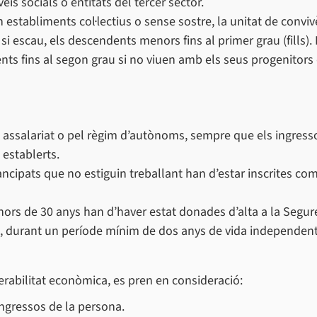
veis socials o entitats del tercer sector.
establiments col·lectius o sense sostre, la unitat de conviv
 si escau, els descendents menors fins al primer grau (fills).
ts fins al segon grau si no viuen amb els seus progenitors
, assalariat o pel règim d’autònoms, sempre que els ingress
 establerts.
ipats que no estiguin treballant han d’estar inscrites com
nors de 30 anys han d’haver estat donades d’alta a la Segur
o, durant un període mínim de dos anys de vida independen
nerabilitat econòmica, es pren en consideració:
s ingressos de la persona.