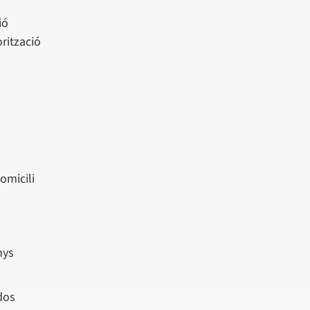
ió
rització
omicili
nys
 dos