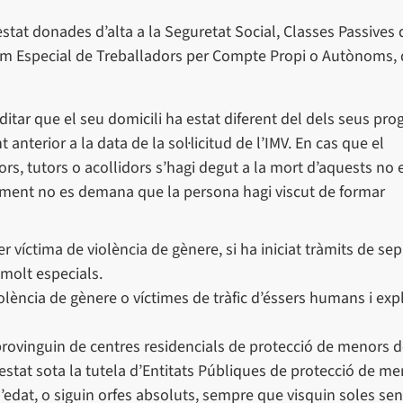
stat donades d’alta a la Seguretat Social, Classes Passives 
ègim Especial de Treballadors per Compte Propi o Autònoms,
ar que el seu domicili ha estat diferent del dels seus prog
nterior a la data de la sol·licitud de l’IMV. En cas que el
s, tutors o acollidors s’hagi degut a la mort d’aquests no 
nt no es demana que la persona hagi viscut de formar
r víctima de violència de gènere, si ha iniciat tràmits de se
s molt especials.
lència de gènere o víctimes de tràfic d’éssers humans i exp
provinguin de centres residencials de protecció de menors d
tat sota la tutela d’Entitats Públiques de protecció de m
 d’edat, o siguin orfes absoluts, sempre que visquin soles se