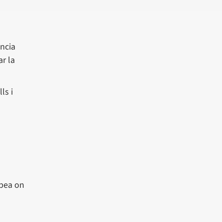
ència
r la
ls i
opea on