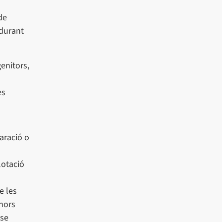
de
 durant
enitors,
es
paració o
lotació
e les
enors
nse