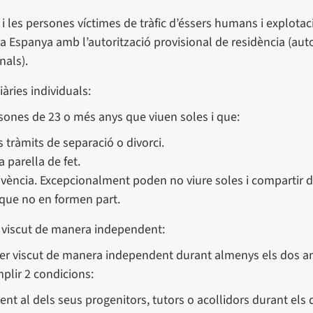
i les persones víctimes de tràfic d’éssers humans i explotac
 a Espanya amb l’autorització provisional de residència (auto
nals).
iàries individuals:
rsones de 23 o més anys que viuen soles i que:
s tràmits de separació o divorci.
 parella de fet.
ivència. Excepcionalment poden no viure soles i compartir d
 que no en formen part.
r viscut de manera independent:
ver viscut de manera independent durant almenys els dos a
mplir 2 condicions:
rent al dels seus progenitors, tutors o acollidors durant els