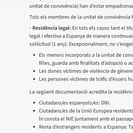
unitat de convivència) han d’estar empadrona
Tots els membres de la unitat de convivència 
-
Residència legal:
En tots els casos tant el ti
legal i efectiva a Espanya de manera continua
sol·licitud (1 any). Excepcionalment, no s’exigei
Els menors incorporats a la unitat de conv
filles, guarda amb finalitats d’adopció o 
Les dones víctimes de violència de gènere
Les persones víctimes de tràfic d’éssers h
La següent documentació acredita la residènci
Ciutadans/es espanyols/es: DNI.
Ciutadans/es de la Unió Europea residents 
hi consta el NIE juntament amb el passapor
Resta d’estrangers residents a Espanya: Tar