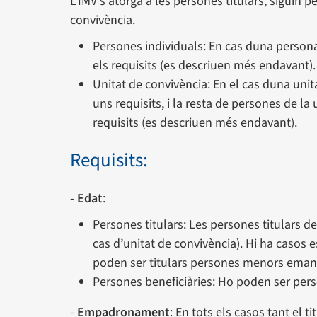
L'IMV s'atorga a les persones titulars, siguin 
convivència.
Persones individuals: En cas duna persona q
els requisits (es descriuen més endavant).
Unitat de convivència: En el cas duna unit
uns requisits, i la resta de persones de la
requisits (es descriuen més endavant).
Requisits:
-
Edat
:
Persones titulars: Les persones titulars de
cas d’unitat de convivència). Hi ha casos es
poden ser titulars persones menors eman
Persones beneficiàries: Ho poden ser per
-
Empadronament
: En tots els casos tant el 