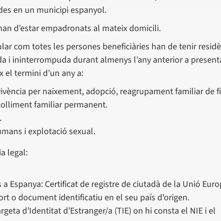
des en un municipi espanyol.
han d’estar empadronats al mateix domicili.
tular com totes les persones beneficiàries han de tenir resid
da i ininterrompuda durant almenys l’any anterior a presenta
x el termini d’un any a:
ivència per naixement, adopció, reagrupament familiar de fil
acolliment familiar permanent.
.
umans i explotació sexual.
a legal:
a Espanya: Certificat de registre de ciutadà de la Unió Eur
t o document identificatiu en el seu país d'origen.
geta d’Identitat d’Estranger/a (TIE) on hi consta el NIE i el