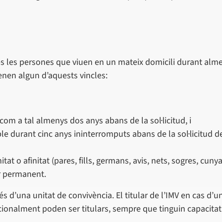
es les persones que viuen en un mateix domicili durant alme
tenen algun d’aquests vincles:
 com a tal almenys dos anys abans de la sol·licitud, i
e durant cinc anys ininterromputs abans de la sol·licitud de
at o afinitat (pares, fills, germans, avis, nets, sogres, cunya
r permanent.
d’una unitat de convivència. El titular de l’IMV en cas d’un
ionalment poden ser titulars, sempre que tinguin capacitat 