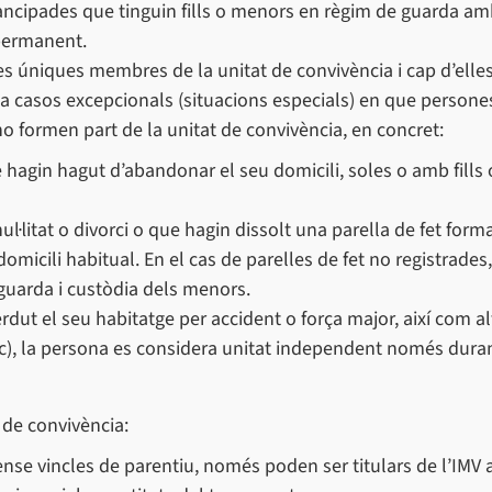
ncipades que tinguin fills o menors en règim de guarda a
 permanent.
es úniques membres de la unitat de convivència i cap d’elle
a casos excepcionals (situacions especials) en que persone
o formen part de la unitat de convivència, en concret:
 hagin hagut d’abandonar el seu domicili, soles o amb fills 
ul·litat o divorci o que hagin dissolt una parella de fet for
domicili habitual. En el cas de parelles de fet no registrades,
a guarda i custòdia dels menors.
ut el seu habitatge per accident o força major, així com al
i c), la persona es considera unitat independent només duran
de convivència:
se vincles de parentiu, només poden ser titulars de l’IMV 