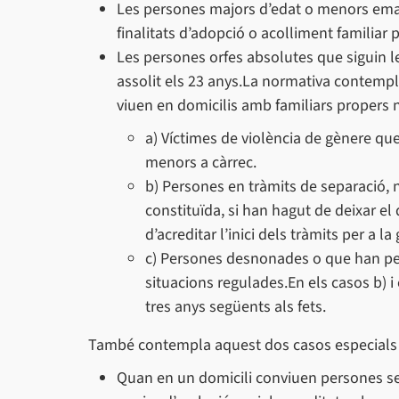
Les persones majors d’edat o menors ema
finalitats d’adopció o acolliment familiar
Les persones orfes absolutes que siguin l
assolit els 23 anys.La normativa contempl
viuen en domicilis amb familiars propers n
a) Víctimes de violència de gènere que
menors a càrrec.
b) Persones en tràmits de separació, n
constituïda, si han hagut de deixar el 
d’acreditar l’inici dels tràmits per a l
c) Persones desnonades o que han perd
situacions regulades.En els casos b) 
tres anys següents als fets.
També contempla aquest dos casos especials 
Quan en un domicili conviuen persones sen