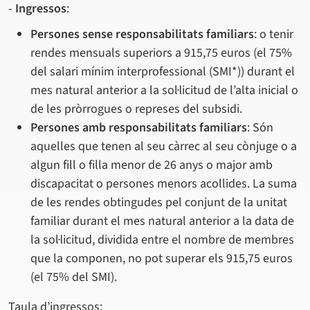
-
Ingressos
:
Persones sense responsabilitats familiars
: o tenir
rendes mensuals superiors a 915,75 euros (el 75%
del salari mínim interprofessional (SMI*)) durant el
mes natural anterior a la sol·licitud de l’alta inicial o
de les pròrrogues o represes del subsidi.
Persones amb responsabilitats familiars
: Són
aquelles que tenen al seu càrrec al seu cònjuge o a
algun fill o filla menor de 26 anys o major amb
discapacitat o persones menors acollides. La suma
de les rendes obtingudes pel conjunt de la unitat
familiar durant el mes natural anterior a la data de
la sol·licitud, dividida entre el nombre de membres
que la componen, no pot superar els 915,75 euros
(el 75% del SMI).
Taula d’ingressos: