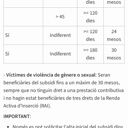
dies
mesos
>= 120
> 45
dies
>= 120
24
Sí
Indiferent
dies
mesos
>= 180
30
Sí
Indiferent
dies
mesos
-
Víctimes de violència de gènere o sexual
: Seran
beneficiàries del subsidi fins a un màxim de 30 mesos,
sempre que no tinguin dret a una prestació contributiva
i no hagin estat beneficiàries de tres drets de la Renda
Activa d’Inserció (RAI).
IMPORTANT
:
Només es pot sol·licitar l'alta inicial del subsidi dins