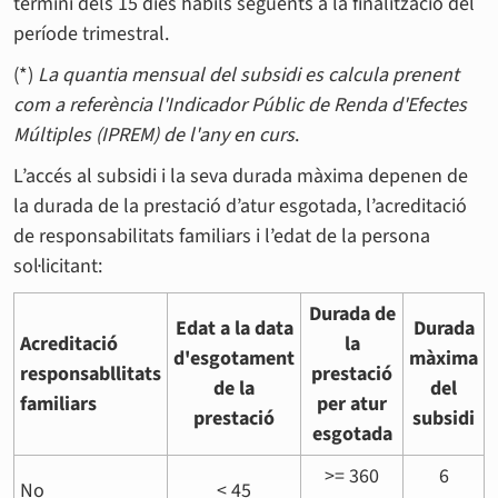
termini dels 15 dies hàbils següents a la finalització del
període trimestral.
(*)
La quantia mensual del subsidi es calcula prenent
com a referència l'Indicador Públic de Renda d'Efectes
Múltiples (IPREM) de l'any en curs
.
L’accés al subsidi i la seva durada màxima depenen de
la durada de la prestació d’atur esgotada, l’acreditació
de responsabilitats familiars i l’edat de la persona
sol·licitant:
Durada de
Edat a la data
Durada
Acreditació
la
d'esgotament
màxima
responsabllitats
prestació
de la
del
familiars
per atur
prestació
subsidi
esgotada
>= 360
6
No
< 45