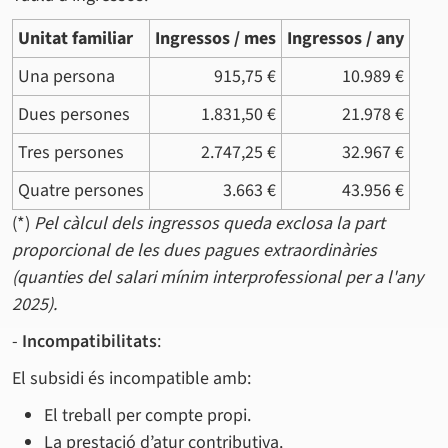
Unitat familiar
Ingressos / mes
Ingressos / any
Una persona
915,75 €
10.989 €
Dues persones
1.831,50 €
21.978 €
Tres persones
2.747,25 €
32.967 €
Quatre persones
3.663 €
43.956 €
(*)
Pel càlcul dels ingressos queda exclosa la part
proporcional de les dues pagues extraordinàries
(quanties del salari mínim interprofessional per a l'any
2025).
-
Incompatibilitats
:
El subsidi és incompatible amb:
El treball per compte propi.
La prestació d’atur contributiva.