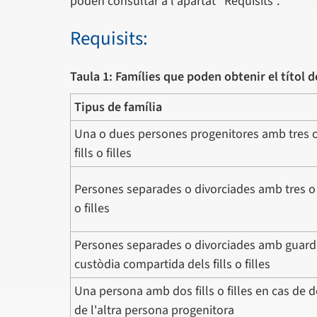
poden consultar a l'apartat “Requisits”.
Requisits:
Taula 1: Famílies que poden obtenir el títol 
Tipus de família
Una o dues persones progenitores amb tres 
fills o filles
Persones separades o divorciades amb tres o 
o filles
Persones separades o divorciades amb guard
custòdia compartida dels fills o filles
Una persona amb dos fills o filles en cas de 
de l'altra persona progenitora