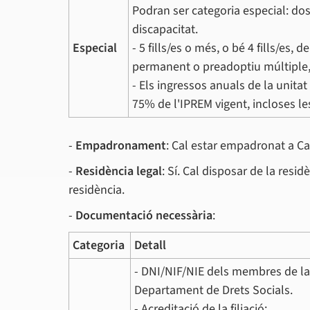
Podran ser categoria especial: dos f
discapacitat.
Especial
- 5 fills/es o més, o bé 4 fills/es
permanent o preadoptiu múltiple
- Els ingressos anuals de la unita
75% de l'IPREM vigent, incloses le
-
Empadronament
: Cal estar empadronat a C
-
Residència legal
: Sí. Cal disposar de la res
residència.
-
Documentació necessària
:
Categoria
Detall
- DNI/NIF/NIE dels membres de la f
Departament de Drets Socials.
- Acreditació de la filiació: