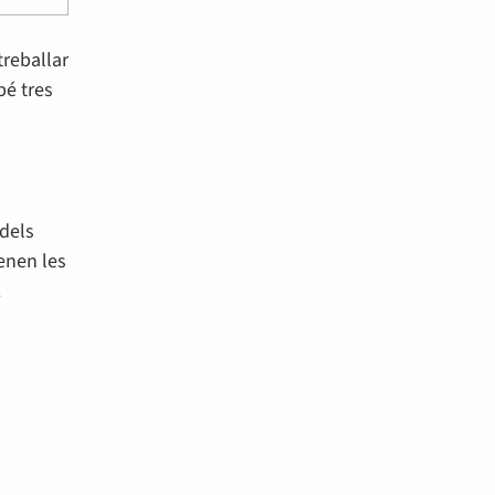
treballar
bé tres
 dels
tenen les
.