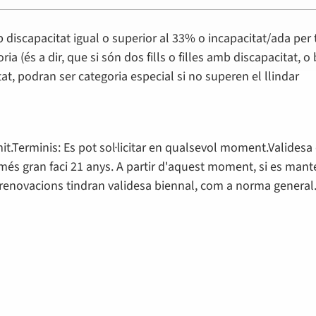
amb discapacitat igual o superior al 33% o incapacitat/ada per 
 (és a dir, que si són dos fills o filles amb discapacitat, o 
itat, podran ser categoria especial si no superen el llindar
it.Terminis: Es pot sol·licitar en qualsevol moment.Validesa
fill més gran faci 21 anys. A partir d'aquest moment, si es man
s renovacions tindran validesa biennal, com a norma general