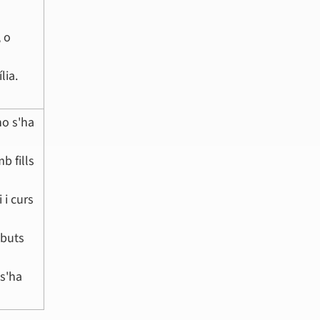
, o
lia.
no s'ha
b fills
 i curs
ebuts
 s'ha