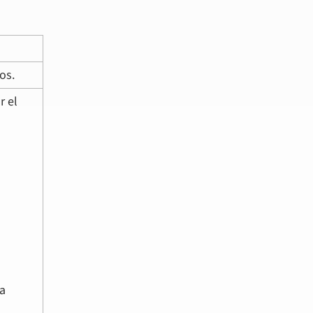
os.
r el
 a