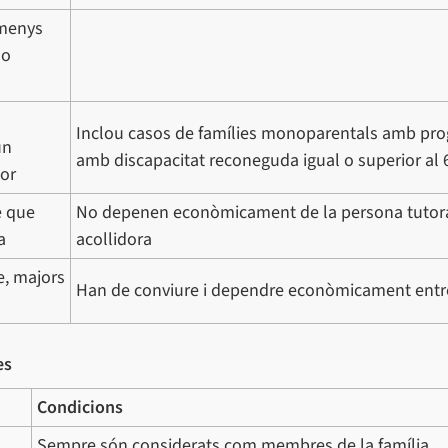
lmenys
 o
Inclou casos de famílies monoparentals amb pro
un
amb discapacitat reconeguda igual o superior al
ior
e que
No depenen econòmicament de la persona tutor
a
acollidora
e, majors
Han de conviure i dependre econòmicament entre
es
Condicions
Sempre són considerats com membres de la família