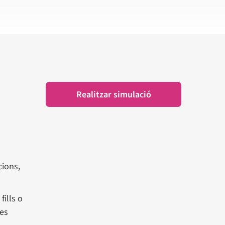
Realitzar simulació
cions,
ills o
 es