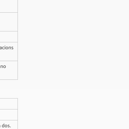
racions
s no
a dos.