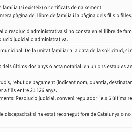
 família (si existeix) o certificats de naixement.
ra pàgina del llibre de família i la pàgina dels fills o filles
l o resolució administrativa si no consta en el llibre de famí
lució judicial o administrativa.
unicipal: De la unitat familiar a la data de la sol·licitud, si 
at dels últims dos anys o acta notarial, en unions estables am
estudis, rebut de pagament (indicant nom, quantia, destinatari
a fills entre 21 i 26 anys.
ments: Resolució judicial, conveni regulador i els 6 últims r
u de discapacitat si ha estat reconegut fora de Catalunya o no