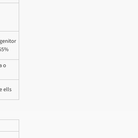
genitor
 65%
a o
 ells