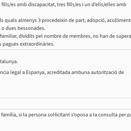
ills/es amb discapacitat, tres fills/es i un d'ells/elles amb
, dels quals almenys 3 procedeixin de part, adopció, acolliment
, o dues bessonades.
t familiar, dividits pel nombre de membres, no han de supera
s pagues extraordinàries.
atalunya.
idència legal a Espanya, acreditada ambuna autorització de
amília, si la persona sol·licitant s'oposa a la consulta per p