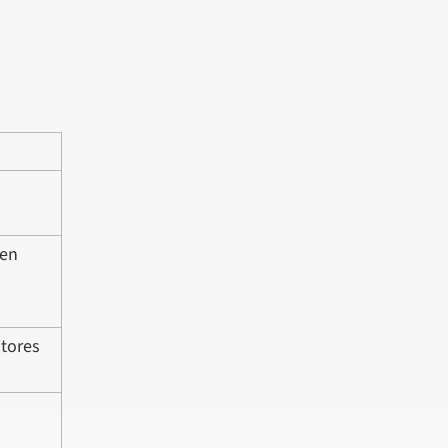
 en
itores