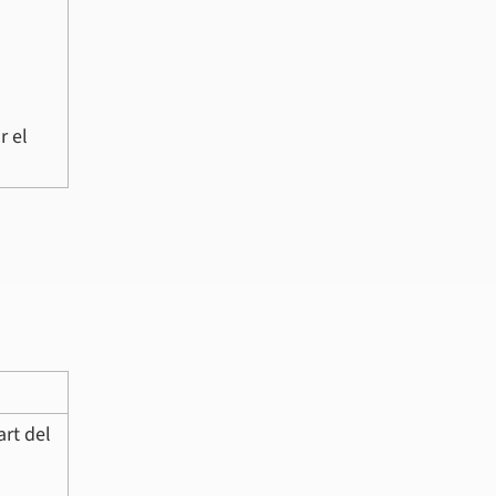
r el
art del